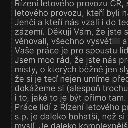
Řízení letového provozu ČR, s
letového provozu, kteří byli n
Jenči a kteří nás vzali i do t
zázemí. Děkuji Vám, že jste 
věnovali, všechno vysvětlili a
Vaše práce je pro spoustu lidí
Jsem moc rád, že jste nás pr
místy, o kterých běžně jen s
že si je teď nejen umíme před
dokážeme si (alespoň trochu
i to, jaké to je být přímo tam.
Práce lidí z Řízení letového 
s.p. je daleko bohatší, než si 
myslí. Je daleko komplexnější