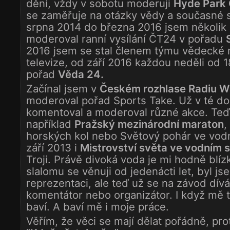
dění, vždy v sobotu moderuji
Hyde Park 
se zaměřuje na otázky vědy a současné s
srpna 2014 do března 2016 jsem několik
moderoval ranní vysílání ČT24 v pořadu
2016 jsem se stal členem týmu vědecké
televize, od září 2016 každou neděli od 
pořad
Věda 24.
Začínal jsem v
Českém rozhlase Radiu 
moderoval pořad Sports Take. Už v té d
komentoval a moderoval různé akce. Teď
například
Pražský mezinárodní maraton
,
horských kol nebo Světový pohár ve vod
září 2013 i
Mistrovství světa ve vodním 
Troji. Právě divoká voda je mi hodně blí
slalomu se věnuji od jedenácti let, byl js
reprezentaci, ale teď už se na závod dív
komentátor nebo organizátor. I když mě 
baví. A baví mě i moje práce.
Věřím, že věci se mají dělat pořádně, pro