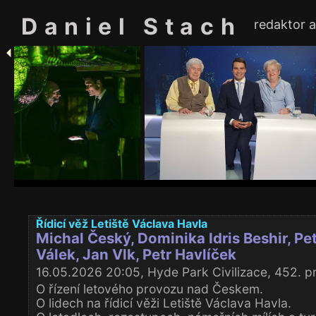
Daniel Stach
redaktor 
Řídicí věž Letiště Václava Havla
Michal Český, Dominika Idris Beshir, Pet
Válek, Jan Vlk, Petr Havlíček
16.05.2026 20:05, Hyde Park Civilizace, 452. p
O řízení letového provozu nad Českem.
O lidech na řídicí věži Letiště Václava Havla.