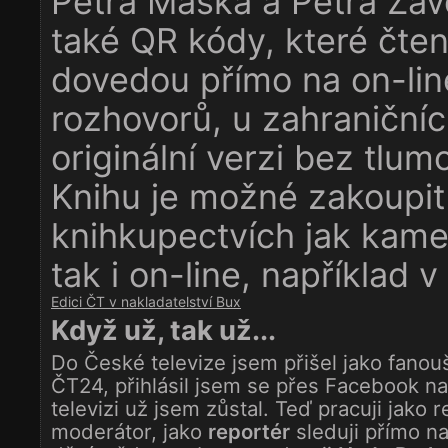
Petra Maška a Petra Záv
také QR kódy, které čte
dovedou přímo na on-lin
rozhovorů, u zahraničníc
originální verzi bez tlum
Knihu je možné zakoupit
knihkupectvích jak kam
tak i on-line, například v
Edici ČT v nakladatelství Bux
Když už, tak už...
Do České televize jsem přišel jako fano
ČT24, přihlásil jsem se přes Facebook na
televizi už jsem zůstal. Teď pracuji jako 
moderátor, jako
reportér
sleduji přímo na