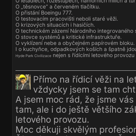
O letadlech, rozestupech, námořních mílích a tu
O „těsnovce“ a červeném tlačítku.
O přistání Boeingu 777.
O testovacím pracovišti neboli staré věži.
O krizových situacích i hasičích.
O technickém zázemí Národního integrovaného s
O stovce systémů a kritické infrastruktuře.
O vyklízení nebe a obyčejném papírovém bloku.
I o kuchyňce, odpadkových koších a špatně jdo
nejen s řídícími letového provozu
Hyde Park Civilizace
Přímo na řídicí věži na let
vždycky jsem se tam cht
A jsem moc rád, že jsme vás 
tam, ale i do ještě většího zák
letového provozu.
Moc děkuji skvělým profesio