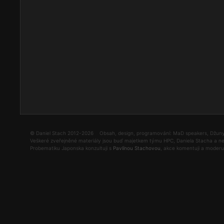
© Daniel Stach 2012-2026 Obsah, design, programování: MaD speakers, Džun
Veškeré zveřejněné materiály jsou buď majetkem týmu HPC, Daniela Stacha a ne
Probematiku Japonska konzultuji s
Pavlínou Stachovou
, akce komentuji a moder