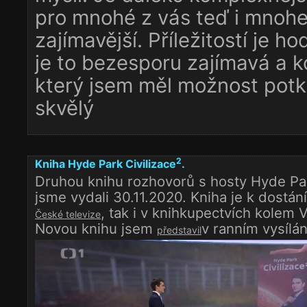
pro mnohé z vás teď i mnoh
zajímavější. Příležitostí je h
je to bezesporu zajímavá a ko
který jsem měl možnost potka
skvělý
2
Kniha Hyde Park Civilizace
.
Druhou knihu rozhovorů s hosty Hyde Par
jsme vydali 30.11.2020. Kniha je k dostání
, tak i v knihkupectvích kolem V
České televize
Novou knihu jsem
v ranním vysílán
představil