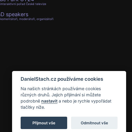
interaktivní pořad České televize
D speakers
komentátoři, moderátoři, organizátoři
DanielStach.cz používáme cookies
Na našich stránkách používáme cookies
různých druhů. Jejich přijímání si můžete
podrobně
nastavit
a nebo je rychle vypořádat
tlačítky níže.
Přijmout vše
Odmítnout vše