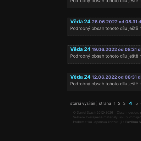
Podrobný obsah tohoto dílu ještě n
Věda 24
26.06.2022 od 08:31 
Podrobný obsah tohoto dílu ještě n
Věda 24
19.06.2022 od 08:31 d
Podrobný obsah tohoto dílu ještě n
Věda 24
12.06.2022 od 08:31 d
Podrobný obsah tohoto dílu ještě n
4
starší vysílání, strana
1
2
3
5
© Daniel Stach 2012-2026 Obsah, design, 
Veškeré zveřejněné materiály jsou buď maje
Probematiku Japonska konzultuji s
Pavlínou 