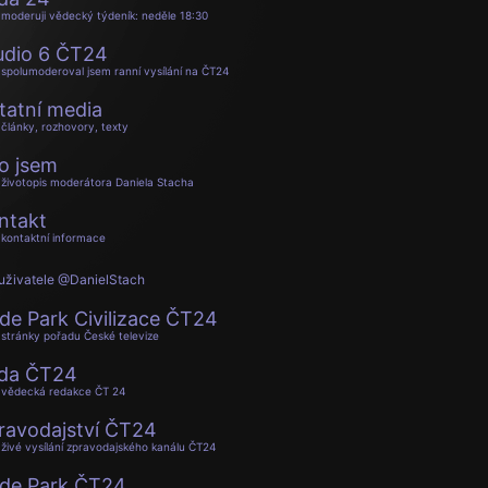
moderuji vědecký týdeník: neděle 18:30
udio 6 ČT24
spolumoderoval jsem ranní vysílání na ČT24
tatní media
články, rozhovory, texty
o jsem
životopis moderátora Daniela Stacha
ntakt
kontaktní informace
uživatele @DanielStach
de Park Civilizace ČT24
stránky pořadu České televize
da ČT24
vědecká redakce ČT 24
ravodajství ČT24
živé vysílání zpravodajského kanálu ČT24
de Park ČT24