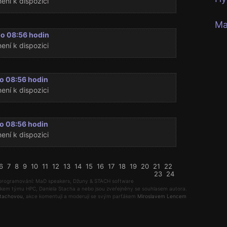
ení k dispozici
Ma
do 08:56 hodin
ení k dispozici
o 08:56 hodin
ení k dispozici
o 08:56 hodin
ení k dispozici
6
7
8
9
10
11
12
13
14
15
16
17
18
19
20
21
22
23
24
programování: MaD speakers, Džuny & STACH software
tkem týmu HPC, Daniela Stacha a nebo jsou zveřejněny se souhlasem autora.
Stachovou
, akce komentuji a moderuji se svým parťákem
Miroslavem Lencem