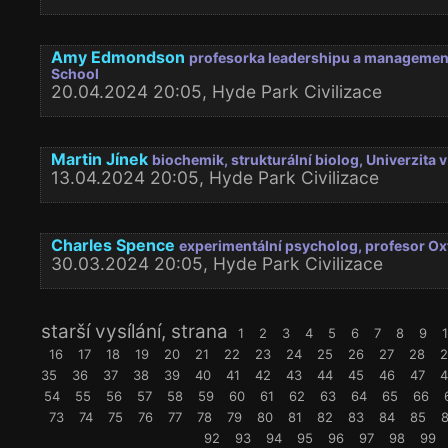
Amy Edmondson
profesorka leadershipu a managemen
School
20.04.2024 20:05, Hyde Park Civilizace
Martin Jínek
biochemik, strukturální biolog, Univerzita
13.04.2024 20:05, Hyde Park Civilizace
Charles Spence
experimentální psycholog, profesor Ox
30.03.2024 20:05, Hyde Park Civilizace
starší vysílání, strana
1
2
3
4
5
6
7
8
9
16
17
18
19
20
21
22
23
24
25
26
27
28
2
35
36
37
38
39
40
41
42
43
44
45
46
47
4
54
55
56
57
58
59
60
61
62
63
64
65
66
73
74
75
76
77
78
79
80
81
82
83
84
85
92
93
94
95
96
97
98
99