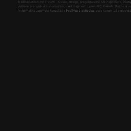
© Daniel Stach 2012-2026 Obsah, design, programování: MaD speakers, Džun
Veškeré zveřejněné materiály jsou buď majetkem týmu HPC, Daniela Stacha a ne
Probematiku Japonska konzultuji s
Pavlínou Stachovou
, akce komentuji a moder