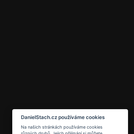
DanielStach.cz používáme cookies
Na našich stránkách používáme cookies
různých druhů. Jejich přijímání si můžete