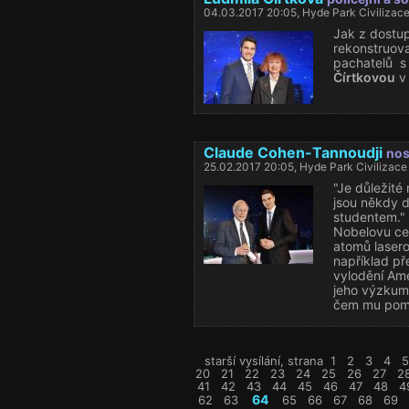
04.03.2017 20:05, Hyde Park Civilizac
Jak z dostu
rekonstruova
pachatelů s 
Čírtkovou
v 
Claude Cohen-Tannoudji
nos
25.02.2017 20:05, Hyde Park Civilizace
"Je důležité
jsou někdy 
studentem."
Nobelovu cen
atomů lasero
například pře
vylodění Ame
jeho výzkum 
čem mu pom
starší vysílání, strana
1
2
3
4
5
20
21
22
23
24
25
26
27
2
41
42
43
44
45
46
47
48
4
64
62
63
65
66
67
68
69