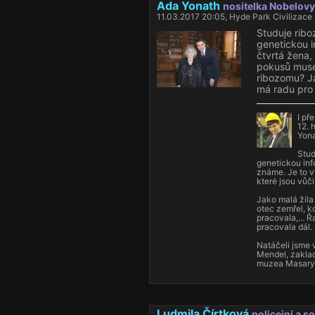
Ada Yonath
nositelka Nobelovy
11.03.2017 20:05, Hyde Park Civilizace
Studuje ribo
genetickou i
čtvrtá žena,
pokusů musel
ribozomu? Ja
má radu pro 
I př
12. 
Yona
Stud
genetickou info
známe. Je to vý
které jsou vůči
Jako malá žila 
otec zemřel, kd
pracovala,... Ř
pracovala dál.
Natáčeli jsme 
Mendel, zaklad
muzea Masaryk
Ludmila Čírtková
policejní a 