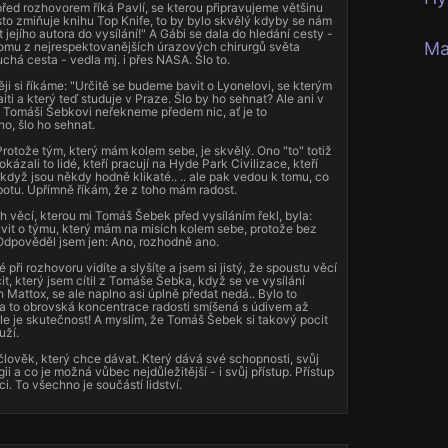
řed rozhovorem říká Pavlí, se kterou připravujeme většinu
sto zmiňuje knihu Top Knife, to by bylo skvělý kdyby se nám
 jejího autora do vysílání!" A Gábi se dala do hledání cesty -
Ma
dnomu z nejrespektovanějších úrazových chirurgů světa
chá cesta - vedla mj. i přes NASA. Šlo to.
ji si říkáme: "Určitě se budeme bavit o Lyonelovi, se kterým
iti a který teď studuje v Praze. Šlo by ho sehnat? Ale ani v
 Tomáši Šebkovi neřekneme předem nic, ať je to
no, šlo ho sehnat.
Protože tým, který mám kolem sebe, je skvělý. Ono "to" totiž
kázali to lidé, kteří pracují na Hyde Park Civilizace, kteří
i když jsou někdy hodně klikaté.. .. ale pak vedou k tomu, co
obotu. Upřímně říkám, že z toho mám radost.
h věcí, kterou mi Tomáš Šebek před vysíláním řekl, byla:
vit o týmu, který mám na misích kolem sebe, protože bez
 Odpověděl jsem jen: Ano, rozhodně ano.
é při rozhovoru vidíte a slyšíte a jsem si jistý, že spoustu věcí
ocit, který jsem cítil z Tomáše Šebka, když se ve vysílání
 Mattox, se ale naplno asi úplně předat nedá.. Bylo to
la to obrovská koncentrace radosti smíšená s údivem až
hle je skutečnost! A myslím, že Tomáš Šebek si takový pocit
uží.
 člověk, který chce dávat. Který dává své schopnosti, svůj
ii a co je možná vůbec nejdůležitější - i svůj přístup. Přístup
áci. To všechno je součástí lidství.