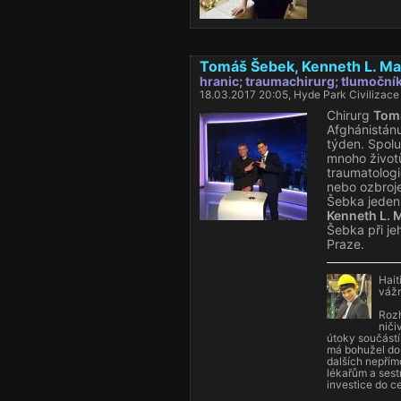
Tomáš Šebek, Kenneth L. Ma
hranic; traumachirurg; tlumoční
18.03.2017 20:05, Hyde Park Civilizace
Chirurg
Tom
Afghánistánu
týden. Spolu
mnoho životů
traumatologi
nebo ozbroje
Šebka jeden
Kenneth L. 
Šebka při jeh
Praze.
Hait
vážn
Rozh
niči
útoky součástí
má bohužel do 
dalších nepřímo
lékařům a sestr
investice do ce