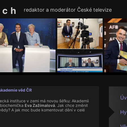
ach
redaktor a moderátor České televize
Akademie věd ČR
Úv
ecká instituce v zemi má novou šéfku: Akademii
 biochemička
Eva Zažímalová
. Jak chce změnit
 vědy? A jak moc bude komentovat dění v celé
Hy
Vě