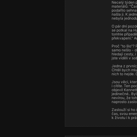
Necelý týden p
materiálů: "Ča
podařilo sehnat
našla ji. K je
nebyla jednodu
O pár dní pozdě
se potkal na Ha
tomhle případě
překvapení." A
Proč "to šlo"? 
samo nešlo - do
hledají cesty, 
jste viděli v s
Jedna z prvníc
Chtěl bych mlu
nich to nejde.
Jsou věci, kter
i cítíte. Ten p
objevil Kenneth
jedinečné.. By
nevírou, že to
naprosto zaslo
Zaslouží si ho
čas, svou energ
k životu i k pr