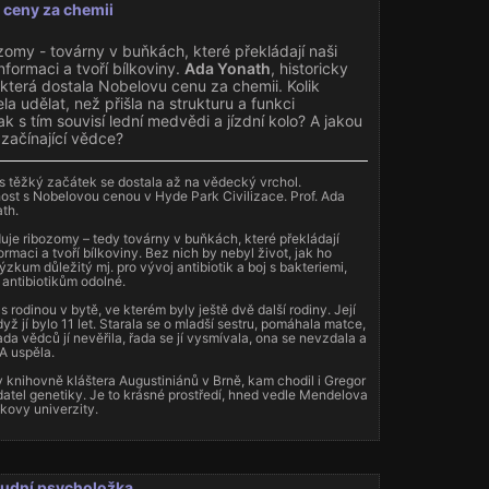
 ceny za chemii
zomy - továrny v buňkách, které překládají naši
nformaci a tvoří bílkoviny.
Ada Yonath
, historicky
 která dostala Nobelovu cenu za chemii. Kolik
a udělat, než přišla na strukturu a funkci
k s tím souvisí lední medvědi a jízdní kolo? A jakou
začínající vědce?
es těžký začátek se dostala až na vědecký vrchol.
host s Nobelovou cenou v Hyde Park Civilizace. Prof. Ada
th.
uje ribozomy – tedy továrny v buňkách, které překládají
rmaci a tvoří bílkoviny. Bez nich by nebyl život, jak ho
zkum důležitý mj. pro vývoj antibiotik a boj s bakteriemi,
 antibiotikům odolné.
s rodinou v bytě, ve kterém byly ještě dvě další rodiny. Její
yž jí bylo 11 let. Starala se o mladší sestru, pomáhala matce,
ada vědců jí nevěřila, řada se jí vysmívala, ona se nevzdala a
 A uspěla.
v knihovně kláštera Augustiniánů v Brně, kam chodil i Gregor
atel genetiky. Je to krásné prostředí, hned vedle Mendelova
ovy univerzity.
soudní psycholožka