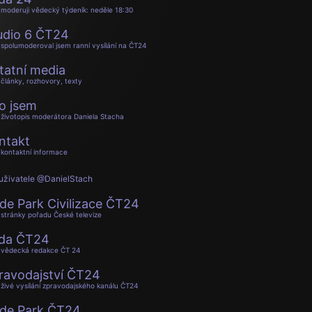
moderuji vědecký týdeník: neděle 18:30
udio 6 ČT24
spolumoderoval jsem ranní vysílání na ČT24
tatní media
články, rozhovory, texty
o jsem
životopis moderátora Daniela Stacha
ntakt
kontaktní informace
uživatele @DanielStach
de Park Civilizace ČT24
stránky pořadu České televize
da ČT24
vědecká redakce ČT 24
ravodajství ČT24
živé vysílání zpravodajského kanálu ČT24
de Park ČT24