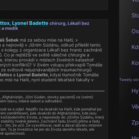
St
ttox, Lyonel Badette
chirurg, Lékaři bez
k a medik
Os
áš Šebek
má za sebou mise na Haiti, v
 a nejnověji v Jižním Súdánu, odkud přiletěl tento
Kd
 s kolegy z organizace Lékaři bez hranic zachránil
. Co je nejtěžší ve světě válečné chirurgie a
e, kterou provádí v místech živelních katastrof
Ko
ných konfliktů? V živém vstupu překvapili Tomáše
 ze světově nejuznávanějších traumachirurgů
Mattox
a
Lyonel Badette,
kdysi tlumočník Tomáše
o misi na Haiti, nyní student lékařské fakulty v
Tweety od 
Hy
i, Afghánistán, Jižní Súdán, stovky pacientů ve (velmi)
ém stavu, lidská radost a odhodlání.
Vě
odl se a odjel. Nejdřív na dvakrát na Haiti, kde pomáhal po
vém zemětřesení, pak dvakrát do Afghánistánu, kde jsou
 každodenního života, a naposledy do Jižního Súdánu, který
stability hodně daleko. Zachránil řadu životů přímo a řadu
Zp
 - tím, že učil. Že vysvětloval, radil a dával důvěru místním
ám. To je investice ne jen do života daného lékaře, ale
lé společnosti.
Hy