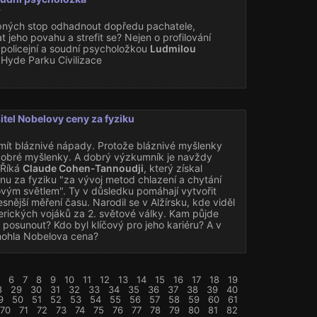
e
pných stop odhadnout dopředu pachatele,
t jeho povahu a strefit se? Nejen o profilování
policejní a soudní psycholožkou
Ludmilou
Hyde Parku Civilizace
itel Nobelovy ceny za fyziku
 mít bláznivé nápady. Protože bláznivé myšlenky
dobré myšlenky. A dobrý výzkumník je navždy
 Říká
Claude Cohen-Tannoudji
, který získal
u za fyziku "za vývoj metod chlazení a chytání
vým světlem". Ty v důsledku pomáhají vytvořit
snější měření času. Narodil se v Alžírsku, kde viděl
rických vojáků za 2. světové války. Kam půjde
posunout? Kdo byl klíčový pro jeho kariéru? A v
ohla Nobelova cena?
6
7
8
9
10
11
12
13
14
15
16
17
18
19
8
29
30
31
32
33
34
35
36
37
38
39
40
9
50
51
52
53
54
55
56
57
58
59
60
61
70
71
72
73
74
75
76
77
78
79
80
81
82