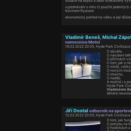
situace na bojišti a další očekávaný výv
vyjednávání o míru či použití jaderných
Kevinem Ryanem
ekonomický pohled na válku a její důsl
Vladimír Beneš, Michal Záp
nemocnice Motol
19.02.2022 20:05, Hyde Park Civilizace
O důvěře.
O narušení běh
O příčinách vz
O tom, jak o ni
O místě, velikos
O nových možn
O strachu.
O naději.
A možná i o p
Hyde Park Civ
Vladimírem B
dětské neuroon
Jiří Dostal
odborník na sportov
12.02.2022 20:05, Hyde Park Civilizace
O tom, jak fung
O pohybu na h
O hodinkách a