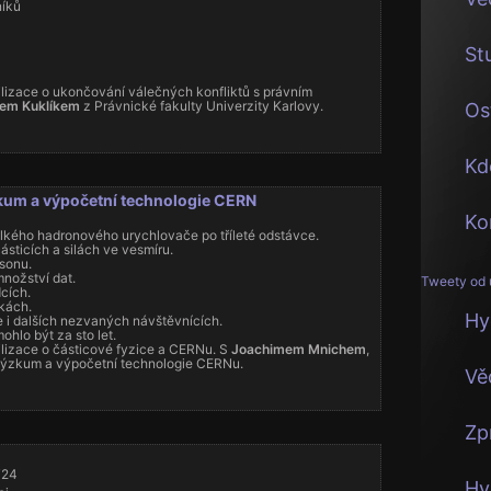
níků
St
lizace o ukončování válečných konfliktů s právním
em Kuklíkem
z Právnické fakulty Univerzity Karlovy.
Os
Kd
zkum a výpočetní technologie CERN
Ko
lkého hadronového urychlovače po tříleté odstávce.
ásticích a silách ve vesmíru.
sonu.
nožství dat.
Tweety od 
cích.
kách.
Hy
e i dalších nezvaných návštěvnících.
mohlo být za sto let.
lizace o částicové fyzice a CERNu. S
Joachimem Mnichem
,
 výzkum a výpočetní technologie CERNu.
Vě
Zp
T24
Hy