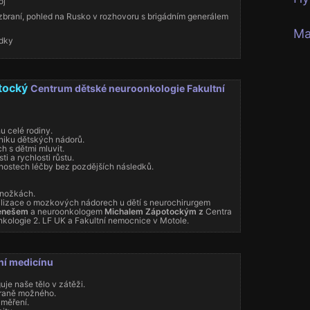
oj
 zbraní, pohled na Rusko v rozhovoru s brigádním generálem
Ma
edky
otocký
Centrum dětské neuroonkologie Fakultní
u celé rodiny.
niku dětských nádorů.
ch s dětmi mluvit.
ti a rychlosti růstu.
ostech léčby bez pozdějších následků.
onožkách.
ilizace o mozkových nádorech u dětí s neurochirurgem
enešem
a neuroonkologem
Michalem Zápotockým z
Centra
kologie 2. LF UK a Fakultní nemocnice v Motole.
ní medicínu
uje naše tělo v zátěži.
raně možného.
 měření.