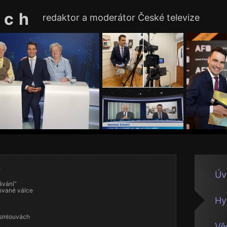
ach
redaktor a moderátor České televize
e
Úv
ávání“
ované válce
Hy
 smlouvách
Vě