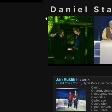
Daniel St
Jan Kuklík
historik
23.04.2022 20:05, Hyde Park Civilizac
O míru
O „předvyjedn
O nevyprovok
O morálce
O převaze
O zárukách
O porušených
O neutralitě