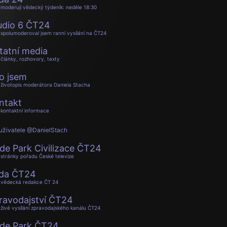
moderuji vědecký týdeník: neděle 18:30
udio 6 ČT24
spolumoderoval jsem ranní vysílání na ČT24
tatní media
články, rozhovory, texty
o jsem
životopis moderátora Daniela Stacha
ntakt
kontaktní informace
uživatele @DanielStach
de Park Civilizace ČT24
stránky pořadu České televize
da ČT24
vědecká redakce ČT 24
ravodajství ČT24
živé vysílání zpravodajského kanálu ČT24
de Park ČT24