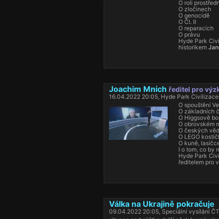
O roli prostřed
O zločinech
O genocidě
O Čl. II
O reparacích
O právu
Hyde Park Civi
historikem
Jan
Joachim Mnich
ředitel pro vý
16.04.2022 20:05, Hyde Park Civilizace
O spouštění Ve
O základních č
O Higgsově bo
O obrovském m
O českých věd
O LEGO kostič
O kuně, lasičc
I o tom, co by 
Hyde Park Civi
ředitelem pro
Válka na Ukrajině pokračuje
09.04.2022 20:05, Speciální vysílání Č